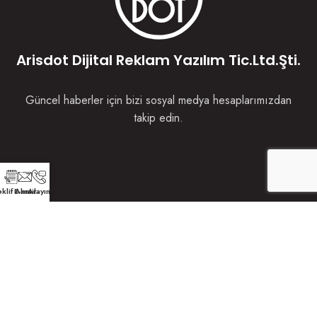
Arisdot Dijital Reklam Yazılım Tic.Ltd.Şti.
Güncel haberler için bizi sosyal medya hesaplarımızdan
takip edin.
klif Alın
E-mail
Arayın