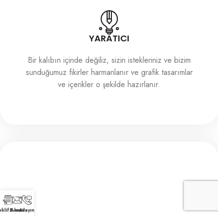
YARATICI
Bir kalıbın içinde değiliz, sizin istekleriniz ve bizim
sunduğumuz fikirler harmanlanır ve grafik tasarımlar
ve içerikler o şekilde hazırlanır.
klif Alın
E-mail
Arayın