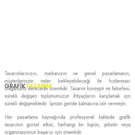
Tasarımlarınızın, markanızın ve genel pazarlamanın,
müşterilerinizin neler bekleyebileceği ile hızlanması
GRAFİK
TASARIM
olağanüstü derecede önemlidir. Tasarım konsepti ve felsefesi,
sürekli değişen toplumumuzun ihtiyaçlarını karşılamak için
sürekli değişmektedir. İşinizin geride kalmasına izin vermeyin.
Her pazarlama kaynağında profesyonel kalitede grafik
tasarımın görsel etkisi, herhangi bir kişinin,
şirketin veya
organizasyonun
başarısı için
önemlidir.