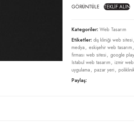
GÖRÜNTÜLE
TEKLİF ALIN
Kategoriler:
Web Tasarım
Etiketler:
diş kliniği web sitesi
medya
,
eskişehir web tasarım
,
firması web sitesi
,
google pla
Istabul web tasarım
,
izmir web
uygulama
,
pazar yeri
,
poliklin
Paylaş: