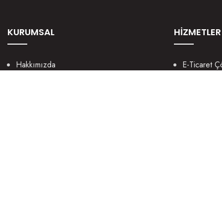
KURUMSAL
HİZMETLER
Hakkımızda
E-Ticaret Ç
Kültürümüz
Mobil Uygu
Nasıl Yaparız?
UX / UI We
Manifestomuz
Sosyal Med
Sosyal Sorumluluk
Grafik Tasa
Kariyer
Dijital Paza
Şirket Bilgileri
© 2016 - 2026 Arisdot Web Tasarım ♥ digital.