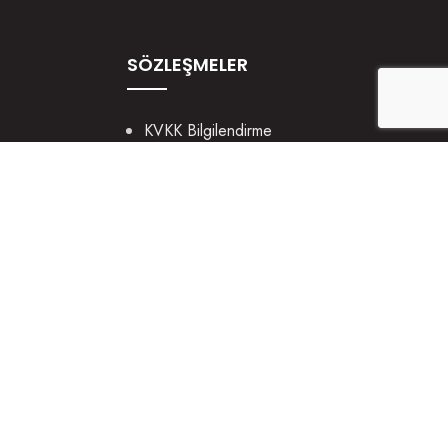
SÖZLEŞMELER
KVKK Bilgilendirme
Gizlilik ve Güvenlik
Çerez Politikası
Tüm hakları saklıdır. İzinsiz yazı ve görsel kullanmayınız.