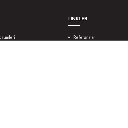
LİNKLER
özümleri
Referanslar
lama
Bize Ulaşın
b Tasarım
Portfolyo
ya Yönetimi
Sözlük
rım
Destek
rlama
Blog