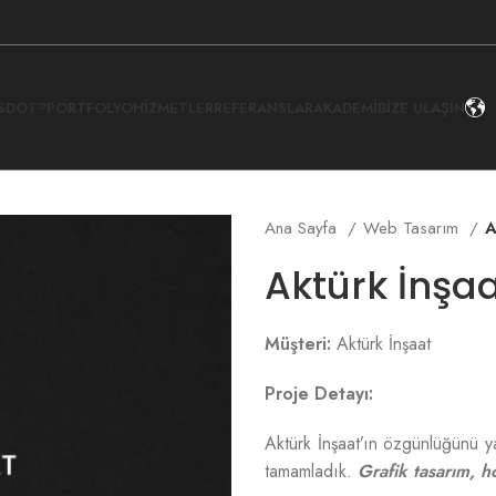
İSDOT?
PORTFOLYO
HIZMETLER
REFERANSLAR
AKADEMI
BIZE ULAŞIN
Ana Sayfa
Web Tasarım
A
Aktürk İnşa
Müşteri:
Aktürk İnşaat
Proje Detayı:
Aktürk İnşaat’ın özgünlüğünü ya
tamamladık.
Grafik tasarım, ho