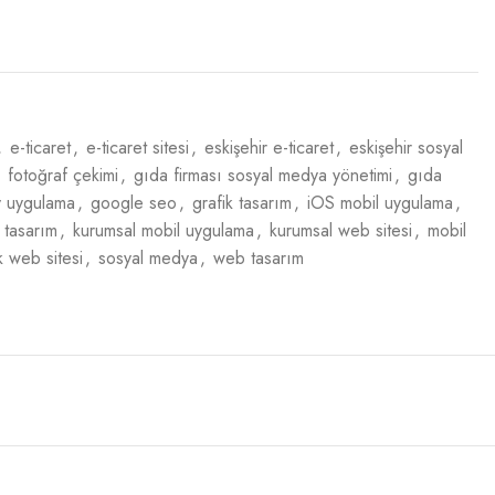
,
e-ticaret
,
e-ticaret sitesi
,
eskişehir e-ticaret
,
eskişehir sosyal
fotoğraf çekimi
,
gıda firması sosyal medya yönetimi
,
gıda
y uygulama
,
google seo
,
grafik tasarım
,
iOS mobil uygulama
,
 tasarım
,
kurumsal mobil uygulama
,
kurumsal web sitesi
,
mobil
ik web sitesi
,
sosyal medya
,
web tasarım