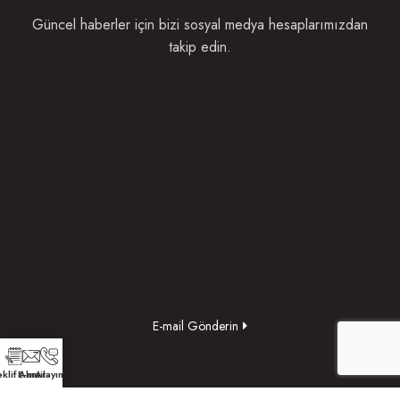
Güncel haberler için bizi sosyal medya hesaplarımızdan
takip edin.
E-mail Gönderin
klif Alın
E-mail
Arayın