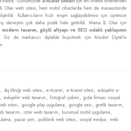
zırladık. Günümüzde
e-ticaret siteleri
için en önemli kriterlerden
 Olas web sitesi, hem mobil cihazlarda hem de masaüstünde
ştirildi. Kullanıcıların hızlı erişim sağlayabilmesi için optimize
veriş deneyimi çok daha pratik hale getirildi. Mama & Olas için
i,
modern tasarım, güçlü altyapı ve SEO odaklı yaklaşımın
. Siz de markanızı dijitalde büyütmek için Arisdot Dijital’in
n.
,
diş kliniği web sitesi
,
e-ticaret
,
e-ticaret sitesi
,
eskişehir e-
,
eskişehir web tasarım
,
fotoğraf çekimi
,
gıda firması sosyal
web sitesi
,
google play uygulama
,
google seo
,
grafik tasarım
,
eb tasarım
,
izmir web tasarım
,
kurumsal mobil uygulama
,
ulama
,
pazar yeri
,
poliklinik web sitesi
,
sosyal medya
,
web