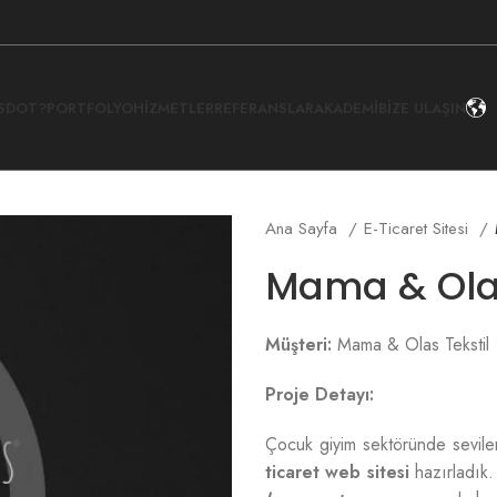
İSDOT?
PORTFOLYO
HIZMETLER
REFERANSLAR
AKADEMI
BIZE ULAŞIN
Ana Sayfa
E-Ticaret Sitesi
Mama & Olas
Müşteri:
Mama & Olas Tekstil
Proje Detayı:
Çocuk giyim sektöründe sevil
ticaret web sitesi
hazırladık