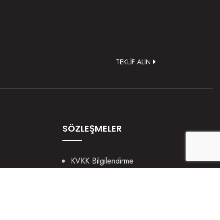
TEKLİF ALIN
SÖZLEŞMELER
KVKK Bilgilendirme
Gizlilik ve Güvenlik
Çerez Politikası