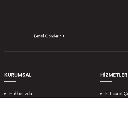
E-mail Gönderin
KURUMSAL
HİZMETLER
Hakkımızda
E-Ticaret Ç
Kültürümüz
Mobil Uygu
Nasıl Yaparız?
UX / UI We
Manifestomuz
Sosyal Med