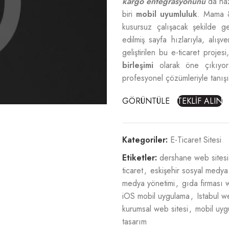
kargo entegrasyonunu
da ha
biri
mobil uyumluluk
. Mama &
kusursuz çalışacak şekilde geli
edilmiş sayfa hızlarıyla, alış
geliştirilen bu e-ticaret projes
birleşimi
olarak öne çıkıyor
profesyonel çözümleriyle tanışı
GÖRÜNTÜLE
TEKLİF ALIN
Kategoriler:
E-Ticaret Sitesi
Etiketler:
dershane web sitesi
ticaret
,
eskişehir sosyal medya
medya yönetimi
,
gıda firması 
iOS mobil uygulama
,
Istabul w
kurumsal web sitesi
,
mobil uyg
tasarım