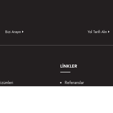
Bizi Arayın
Yol Tarifi Alın
LİNKLER
özümleri
Referanslar
lama
Bize Ulaşın
b Tasarım
Portfolyo
ya Yönetimi
Sözlük