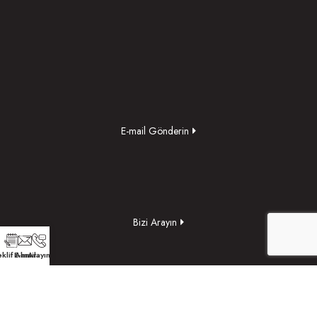
E-mail Gönderin
Bizi Arayın
klif Alın
E-mail
Arayın
Yol Tarifi Alın