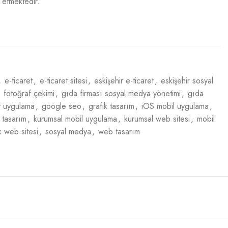
 etmektedir.
,
e-ticaret
,
e-ticaret sitesi
,
eskişehir e-ticaret
,
eskişehir sosyal
fotoğraf çekimi
,
gıda firması sosyal medya yönetimi
,
gıda
y uygulama
,
google seo
,
grafik tasarım
,
iOS mobil uygulama
,
 tasarım
,
kurumsal mobil uygulama
,
kurumsal web sitesi
,
mobil
ik web sitesi
,
sosyal medya
,
web tasarım