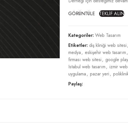
Derneği için desteğimiz devam
GÖRÜNTÜLE
TEKLİF ALIN
Kategoriler:
Web Tasarım
Etiketler:
diş kliniği web sitesi
medya
,
eskişehir web tasarım
,
firması web sitesi
,
google pla
Istabul web tasarım
,
izmir web
uygulama
,
pazar yeri
,
poliklin
Paylaş: