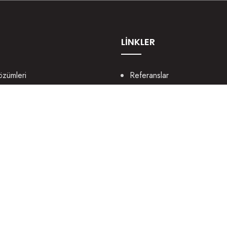
LİNKLER
özümleri
Referanslar
lama
Bize Ulaşın
b Tasarım
Portfolyo
ya Yönetimi
Sözlük
rım
Destek
rlama
Blog