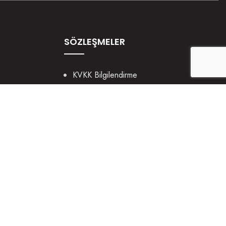
SÖZLEŞMELER
KVKK Bilgilendirme
Gizlilik ve Güvenlik
Çerez Politikası