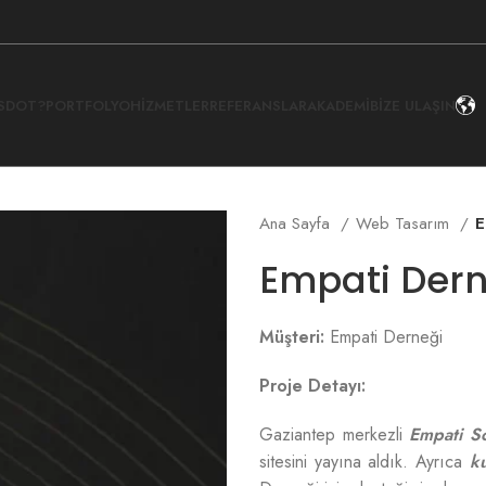
İSDOT?
PORTFOLYO
HIZMETLER
REFERANSLAR
AKADEMI
BIZE ULAŞIN
Ana Sayfa
Web Tasarım
E
Empati Dern
Müşteri:
Empati Derneği
Proje Detayı:
Gaziantep merkezli
Empati S
sitesini yayına aldık. Ayrıca
k