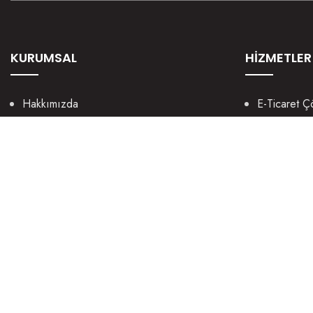
KURUMSAL
HİZMETLER
Hakkımızda
E-Ticaret Ç
Kültürümüz
Mobil Uygu
Nasıl Yaparız?
UX / UI We
Manifestomuz
Sosyal Med
Sosyal Sorumluluk
Grafik Tasa
Kariyer
Dijital Paza
Şirket Bilgileri