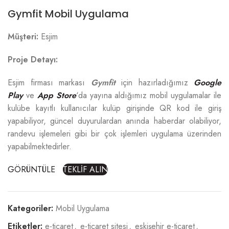
Gymfit Mobil Uygulama
Müşteri:
Esjim
Proje Detayı:
Esjim firması markası
Gymfit
için hazırladığımız
Google
Play
ve
App Store
‘da yayına aldığımız mobil uygulamalar ile
kulübe kayıtlı kullanıcılar kulüp girişinde QR kod ile giriş
yapabiliyor, güncel duyurulardan anında haberdar olabiliyor,
randevu işlemeleri gibi bir çok işlemleri uygulama üzerinden
yapabilmektedirler.
GÖRÜNTÜLE
TEKLİF ALIN
Kategoriler:
Mobil Uygulama
Etiketler:
e-ticaret
,
e-ticaret sitesi
,
eskişehir e-ticaret
,