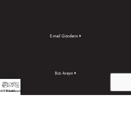
E-mail Gönderin
Bizi Arayın
klif Alın
E-mail
Arayın
Yol Tarifi Alın