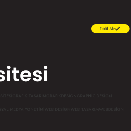
Teklif Alın
itesi
SITESI
GRAFIK TASARIM
GRAFIKDESIGN
GRAPHIC DESIGN
SYAL MEDYA YÖNETIMI
WEB DESIGN
WEB TASARIM
WEBDESIGN