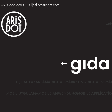
+90 222 226 000 1
hello@arisdot.com
AR
gıda
DIJITAL PAZARLAMA
DIGITAL MARKETING
DIGITALES MA
MOBIL UYGULAMA
MOBILE ANWENDUNG
MOBILE APPLICATI