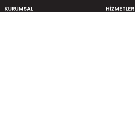
KURUMSAL
HİZMETLER
Hakkımızda
E-Ticaret Ç
Kültürümüz
Mobil Uygu
Nasıl Yaparız?
UX / UI We
Manifestomuz
Sosyal Med
Sosyal Sorumluluk
Grafik Tasa
Kariyer
Dijital Paza
Şirket Bilgileri
© 2016 - 2026 Arisdot Web Tasarım ♥ digital.