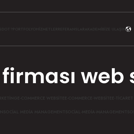
İSDOT?
PORTFOLYO
HIZMETLER
REFERANSLAR
AKADEMI
BIZE ULAŞIN
 firması web s
RKETING
E-COMMERCE WEBSITE
E-COMMERCE-WEBSITE
E-TICARET 
ON
SOCIAL MEDIA MANAGEMENT
SOCIAL-MEDIA-MANAGEMENT
SO