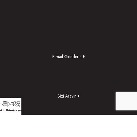
E-mail Gönderin
Bizi Arayın
klif Alın
E-mail
Arayın
Yol Tarifi Alın