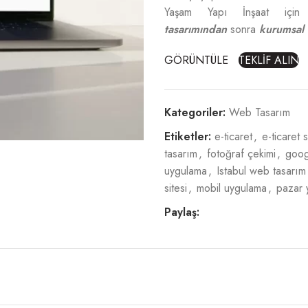
Yaşam Yapı İnşaat için
tasarımından
sonra
kurumsal 
GÖRÜNTÜLE
TEKLİF ALIN
Kategoriler:
Web Tasarım
Etiketler:
e-ticaret
,
e-ticaret s
tasarım
,
fotoğraf çekimi
,
goog
uygulama
,
Istabul web tasarım
sitesi
,
mobil uygulama
,
pazar 
Paylaş: