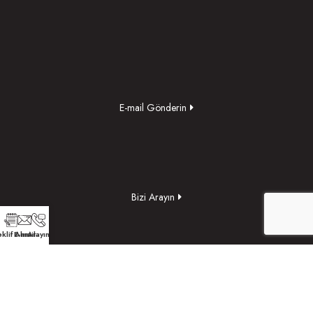
E-mail Gönderin
Bizi Arayın
klif Alın
E-mail
Arayın
Yol Tarifi Alın