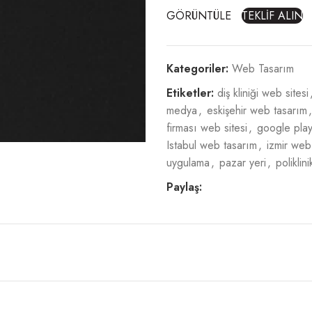
GÖRÜNTÜLE
TEKLİF ALIN
Kategoriler:
Web Tasarım
Etiketler:
diş kliniği web sitesi
medya
,
eskişehir web tasarım
,
firması web sitesi
,
google pla
Istabul web tasarım
,
izmir web
uygulama
,
pazar yeri
,
poliklin
Paylaş: