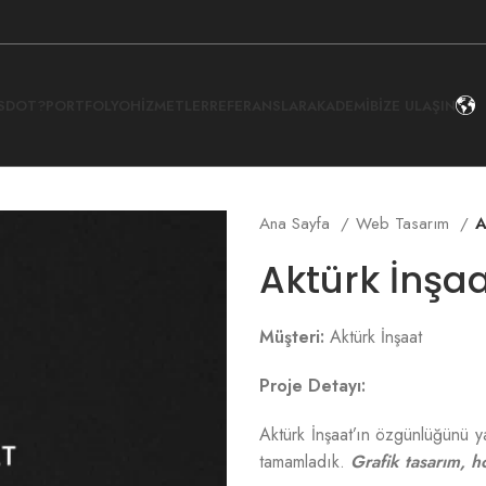
İSDOT?
PORTFOLYO
HIZMETLER
REFERANSLAR
AKADEMI
BIZE ULAŞIN
Ana Sayfa
Web Tasarım
A
Aktürk İnşa
Müşteri:
Aktürk İnşaat
Proje Detayı:
Aktürk İnşaat’ın özgünlüğünü ya
tamamladık.
Grafik tasarım, ho