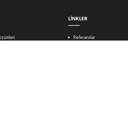
LİNKLER
özümleri
Referanslar
lama
Bize Ulaşın
b Tasarım
Portfolyo
ya Yönetimi
Sözlük
rım
Destek
rlama
Blog