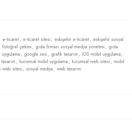
,
e-ticaret
,
e-ticaret sitesi
,
eskişehir e-ticaret
,
eskişehir sosyal
fotoğraf çekimi
,
gıda firması sosyal medya yönetimi
,
gıda
y uygulama
,
google seo
,
grafik tasarım
,
iOS mobil uygulama
,
 tasarım
,
kurumsal mobil uygulama
,
kurumsal web sitesi
,
mobil
ik web sitesi
,
sosyal medya
,
web tasarım