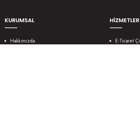
KURUMSAL
HİZMETLER
Hakkımızda
E-Ticaret Ç
Kültürümüz
Mobil Uygu
Nasıl Yaparız?
UX / UI We
Manifestomuz
Sosyal Med
Sosyal Sorumluluk
Grafik Tasa
Kariyer
Dijital Paza
Şirket Bilgileri
© 2016 - 2026 Arisdot Web Tasarım ♥ digital.