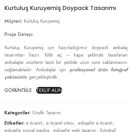
Kurtuluş Kuruyemiş Doypack Tasarımı
Müşteri:
Kurtuluş Kuruyemiş
Proje Detayı:
Kurtuluş Kuruyemiş için hazırladığımız doypack ambalaj
tasarımları hazır. Kilitli aç – kapa şeklinde tasarlanan
ambalajlar ürünlerin taze bir şekilde uzun süre saklanmasını
sağlamaktadır. Ambalajlar için
profesyonel ürün fotoğraf
çekimini
de gerçekleştirdik.
GÖRÜNTÜLE
TEKLİF ALIN
Kategoriler:
Grafik Tasarım
Etiketler:
e-ticaret
,
e-ticaret sitesi
,
eskişehir e-ticaret
,
eskişehir sosyal medya
,
eskişehir web tasarım
,
fotoğraf