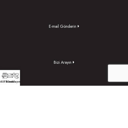
E-mail Gönderin
Bizi Arayın
klif Alın
E-mail
Arayın
Yol Tarifi Alın