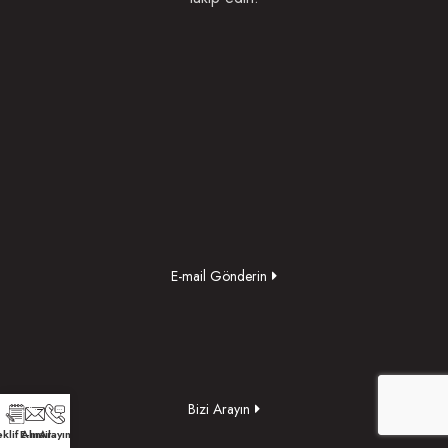
E-mail Gönderin
Bizi Arayın
klif Alın
E-mail
Arayın