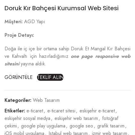
Doruk Kır Bahçesi Kurumsal Web Sitesi
Müşteri:
AGD Yapı
Proje Detayı:
Doğa ile iç içe bir ortama sahip Doruk Et Mangal Kır Bahçesi
ve Kahvaltı için hazırladığımız
one page responsive web
sitesini
yayına aldık.
GÖRÜNTÜLE
TEKLİF ALIN
Kategoriler:
Web Tasarım
Etiketler:
e-ticaret
,
e-ticaret sitesi
,
eskişehir e-ticaret
,
eskişehir sosyal medya
,
eskişehir web tasarım
,
fotoğraf
çekimi
,
google play uygulama
,
google seo
,
grafik tasarım
,
iOS mobil uygulama
,
Istabul web tasarım
,
izmir web tasarım
,