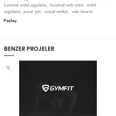
kurumsal mobil uygulama
,
kurumsal web sitesi
,
mobil
uygulama
,
pazar yeri
,
sosyal medya
,
web tasarım
Paylaş:
BENZER PROJELER