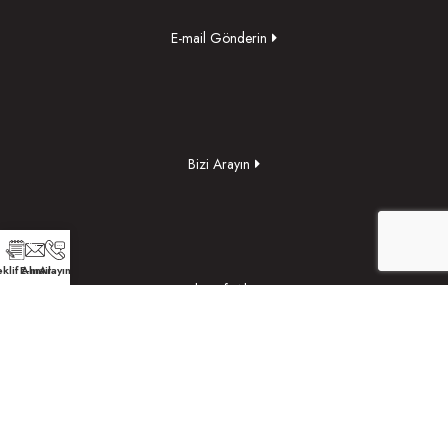
E-mail Gönderin
Bizi Arayın
klif Alın
E-mail
Arayın
Yol Tarifi Alın
TEKLİF ALIN