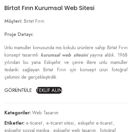
Birtat Fırın Kurumsal Web Sitesi
Müşteri:
Birtat Fırın
Proje Detayı:
Unlu mamuller konusunda mis kokulu ürünlere sahip Birtat Fırın
konsept tasarımlı
kurumsal web sitesini
yayına aldık. 1968
yılından bu yana Eskişehir ve çevre illere unlu mamüller
tedariki sağlayan Birtat Fırın için konsept ürün fotoğraf
çekimini de gerçekleştirdik.
GÖRÜNTÜLE
TEKLİF ALIN
Kategoriler:
Web Tasarım
Etiketler:
e-ticaret
,
e-ticaret sitesi
,
eskişehir e-ticaret
,
eskişehir sosyal medya
,
eskişehir web tasarım
,
fotoğraf