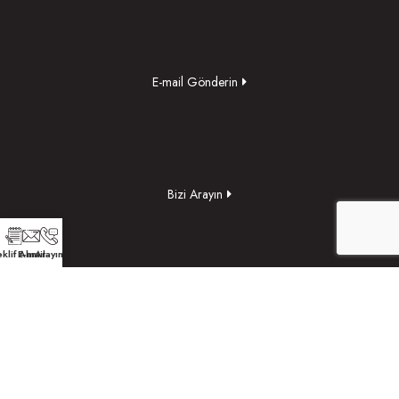
E-mail Gönderin
Bizi Arayın
klif Alın
E-mail
Arayın
Yol Tarifi Alın