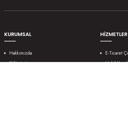
KURUMSAL
HİZMETLER
Hakkımızda
E-Ticaret Ç
Kültürümüz
Mobil Uygu
Nasıl Yaparız?
UX / UI We
Manifestomuz
Sosyal Med
Sosyal Sorumluluk
Grafik Tasa
Kariyer
Dijital Paza
Şirket Bilgileri