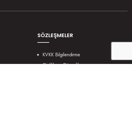
SÖZLEŞMELER
KVKK Bilgilendirme
Gizlilik ve Güvenlik
Çerez Politikası