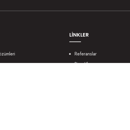
LİNKLER
özümleri
Referanslar
lama
Bize Ulaşın
b Tasarım
Portfolyo
ya Yönetimi
Sözlük
rım
Destek
rlama
Blog