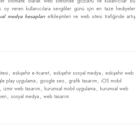
riler otomatik olarak web sitesinde gözüktü ve kullanıcılar bu
 oy veren kullanıcılara sevgililer günü için en taze hediyeler
yal medya hesapları
etkileşimleri ve web sitesi trafiğinde artış
itesi
,
eskişehir e-ticaret
,
eskişehir sosyal medya
,
eskişehir web
le play uygulama
,
google seo
,
grafik tasarım
,
iOS mobil
,
izmir web tasarım
,
kurumsal mobil uygulama
,
kurumsal web
yeri
,
sosyal medya
,
web tasarım