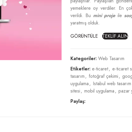
paylaştılar. Paylaşılan gönde
yemeklere oy verdiler. En çok
verildi. Bu
mini proje
ile
sos
yaratmış olduk.
GÖRÜNTÜLE
TEKLİF ALIN
Kategoriler:
Web Tasarım
Etiketler:
e-ticaret
,
e-ticaret s
tasarım
,
fotoğraf çekimi
,
goog
uygulama
,
Istabul web tasarım
sitesi
,
mobil uygulama
,
pazar 
Paylaş: