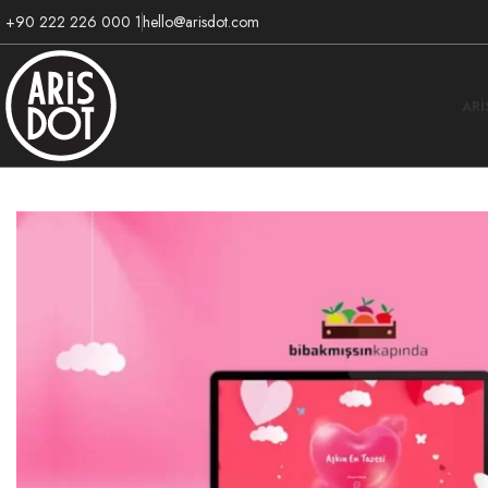
+90 222 226 000 1
hello@arisdot.com
AR