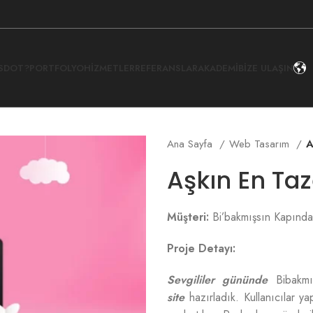
İSDOT?
PORTFOLYO
HIZMETLER
REFERANSLAR
AKADEMI
BIZE ULAŞIN
Ana Sayfa
Web Tasarım
A
Aşkın En Taz
Müşteri:
Bi’bakmışsın Kapında
Proje Detayı:
Sevgililer gününde
Bibakmış
site
hazırladık. Kullanıcılar ya