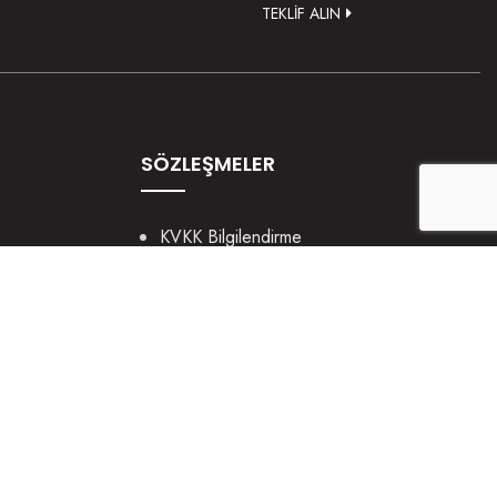
TEKLİF ALIN
SÖZLEŞMELER
KVKK Bilgilendirme
Gizlilik ve Güvenlik
Çerez Politikası