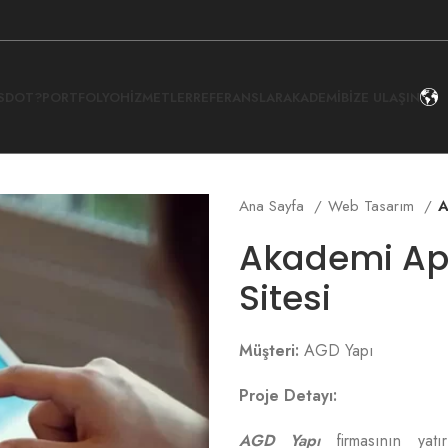
İSDOT?
PORTFOLYO
HIZMETLER
REFERANSLAR
AKADEMI
BIZE ULAŞIN
Ana Sayfa
Web Tasarım
A
Akademi Ap
Sitesi
Müşteri:
AGD Yapı
Proje Detayı:
AGD Yapı
firmasının yatır