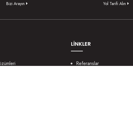
Bizi Arayın
Yol Tarifi Alın
LİNKLER
özümleri
Referanslar
lama
Bize Ulaşın
b Tasarım
Portfolyo
ya Yönetimi
Sözlük
rım
Destek
rlama
Blog