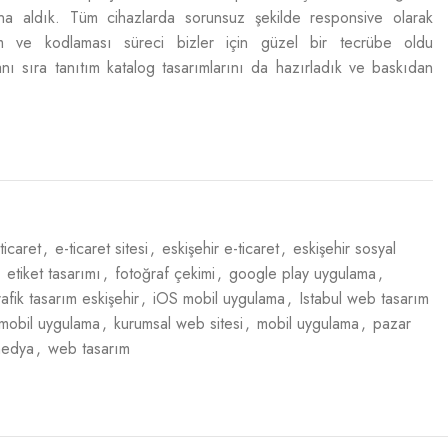
a aldık. Tüm cihazlarda sorunsuz şekilde responsive olarak
ım ve kodlaması süreci bizler için güzel bir tecrübe oldu
anı sıra tanıtım katalog tasarımlarını da hazırladık ve baskıdan
ticaret
,
e-ticaret sitesi
,
eskişehir e-ticaret
,
eskişehir sosyal
etiket tasarımı
,
fotoğraf çekimi
,
google play uygulama
,
afik tasarım eskişehir
,
iOS mobil uygulama
,
Istabul web tasarım
 mobil uygulama
,
kurumsal web sitesi
,
mobil uygulama
,
pazar
medya
,
web tasarım