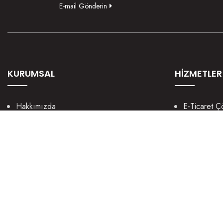
E-mail Gönderin
KURUMSAL
HİZMETLER
Hakkımızda
E-Ticaret Ç
Kültürümüz
Mobil Uygu
Nasıl Yaparız?
UX / UI We
Manifestomuz
Sosyal Med
Sosyal Sorumluluk
Grafik Tasa
Kariyer
Dijital Paza
Şirket Bilgileri