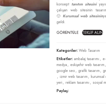
konsept
tanıtım sitesini
yayın
çalışan web sitesinin tasar
🙂
Kurumsal web sitesinin
y
geldi.
GÖRÜNTÜLE
TEKLİF ALIN
Kategoriler:
Web Tasarım
Etiketler:
ambalaj tasarımı
,
e-
medya
,
eskişehir web tasarım
,
google seo
,
grafik tasarım
,
gr
,
izmir web tasarım
,
kurumsal
yeri
,
reklam tasarımı
,
sosyal 
Paylaş: