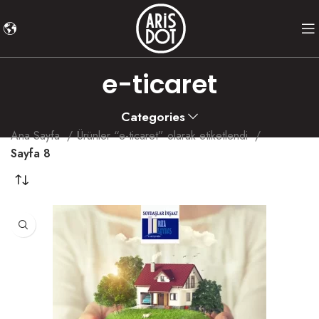
e-ticaret
Categories
Ana Sayfa
Ürünler “e-ticaret” olarak etiketlendi
Sayfa 8