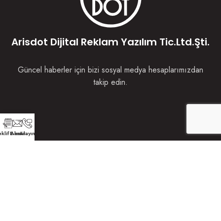
Arisdot Dijital Reklam Yazılım Tic.Ltd.Şti.
Güncel haberler için bizi sosyal medya hesaplarımızdan
takip edin.
klif Alın
E-mail
Arayın