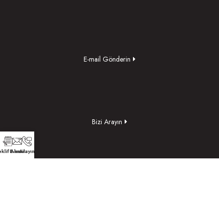
E-mail Gönderin
Bizi Arayın
klif Alın
E-mail
Arayın
Yol Tarifi Alın