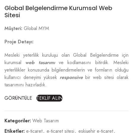
Global Belgelendirme Kurumsal Web
Sitesi
Müşteri:
Global MYM
Proje Detayı:
Mesleki yeterlilik kuruluşu olan Global Belgelendirme için
kurumsal
web tasarımı
ve kodlamasını bitirdik. Mesleki
yeterlilikler konusunda bilgilendirmelerin ve formların olduğu
kullanıcı deneyimi yüksek
responsive
bir web sitesi olarak
tasarımını hazırladık.
GÖRÜNTÜLE
TEKLİF ALIN
Kategoriler:
Web Tasarım
Etiketler:
e-ticaret
,
e-ticaret sitesi
,
eskişehir e-ticaret
,